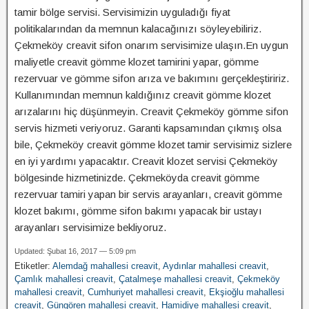
tamir bölge servisi. Servisimizin uyguladığı fiyat
politikalarından da memnun kalacağınızı söyleyebiliriz.
Çekmeköy creavit sifon onarım servisimize ulaşın.En uygun
maliyetle creavit gömme klozet tamirini yapar, gömme
rezervuar ve gömme sifon arıza ve bakımını gerçekleştiririz.
Kullanımından memnun kaldığınız creavit gömme klozet
arızalarını hiç düşünmeyin. Creavit Çekmeköy gömme sifon
servis hizmeti veriyoruz. Garanti kapsamından çıkmış olsa
bile, Çekmeköy creavit gömme klozet tamir servisimiz sizlere
en iyi yardımı yapacaktır. Creavit klozet servisi Çekmeköy
bölgesinde hizmetinizde. Çekmeköyda creavit gömme
rezervuar tamiri yapan bir servis arayanları, creavit gömme
klozet bakımı, gömme sifon bakımı yapacak bir ustayı
arayanları servisimize bekliyoruz.
Updated: Şubat 16, 2017 — 5:09 pm
Etiketler:
Alemdağ mahallesi creavit
,
Aydınlar mahallesi creavit
,
Çamlık mahallesi creavit
,
Çatalmeşe mahallesi creavit
,
Çekmeköy
mahallesi creavit
,
Cumhuriyet mahallesi creavit
,
Ekşioğlu mahallesi
creavit
,
Güngören mahallesi creavit
,
Hamidiye mahallesi creavit
,