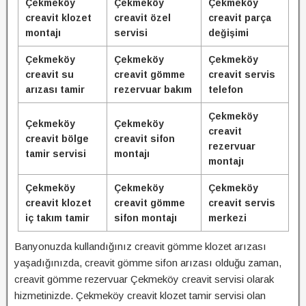
Çekmeköy
Çekmeköy
Çekmeköy
creavit klozet
creavit özel
creavit parça
montajı
servisi
değişimi
Çekmeköy
Çekmeköy
Çekmeköy
creavit su
creavit gömme
creavit servis
arızası tamir
rezervuar bakım
telefon
Çekmeköy
Çekmeköy
Çekmeköy
creavit
creavit bölge
creavit sifon
rezervuar
tamir servisi
montajı
montajı
Çekmeköy
Çekmeköy
Çekmeköy
creavit klozet
creavit gömme
creavit servis
iç takım tamir
sifon montajı
merkezi
Banyonuzda kullandığınız creavit gömme klozet arızası
yaşadığınızda, creavit gömme sifon arızası olduğu zaman,
creavit gömme rezervuar Çekmeköy creavit servisi olarak
hizmetinizde. Çekmeköy creavit klozet tamir servisi olan