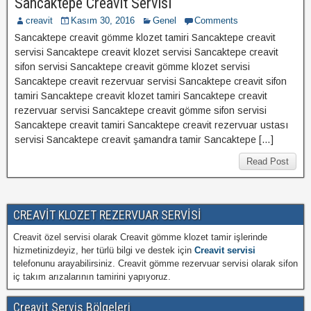
Sancaktepe Creavit Servisi
creavit
Kasım 30, 2016
Genel
Comments
Sancaktepe creavit gömme klozet tamiri Sancaktepe creavit
servisi Sancaktepe creavit klozet servisi Sancaktepe creavit
sifon servisi Sancaktepe creavit gömme klozet servisi
Sancaktepe creavit rezervuar servisi Sancaktepe creavit sifon
tamiri Sancaktepe creavit klozet tamiri Sancaktepe creavit
rezervuar servisi Sancaktepe creavit gömme sifon servisi
Sancaktepe creavit tamiri Sancaktepe creavit rezervuar ustası
servisi Sancaktepe creavit şamandra tamir Sancaktepe […]
Read Post
CREAVİT KLOZET REZERVUAR SERVİSİ
Creavit özel servisi olarak Creavit gömme klozet tamir işlerinde
hizmetinizdeyiz, her türlü bilgi ve destek için
Creavit servisi
telefonunu arayabilirsiniz. Creavit gömme rezervuar servisi olarak sifon
iç takım arızalarının tamirini yapıyoruz.
Creavit Servis Bölgeleri