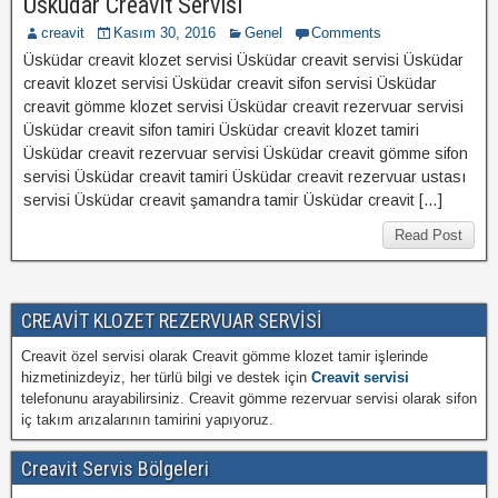
Üsküdar Creavit Servisi
creavit
Kasım 30, 2016
Genel
Comments
Üsküdar creavit klozet servisi Üsküdar creavit servisi Üsküdar
creavit klozet servisi Üsküdar creavit sifon servisi Üsküdar
creavit gömme klozet servisi Üsküdar creavit rezervuar servisi
Üsküdar creavit sifon tamiri Üsküdar creavit klozet tamiri
Üsküdar creavit rezervuar servisi Üsküdar creavit gömme sifon
servisi Üsküdar creavit tamiri Üsküdar creavit rezervuar ustası
servisi Üsküdar creavit şamandra tamir Üsküdar creavit […]
Read Post
CREAVİT KLOZET REZERVUAR SERVİSİ
Creavit özel servisi olarak Creavit gömme klozet tamir işlerinde
hizmetinizdeyiz, her türlü bilgi ve destek için
Creavit servisi
telefonunu arayabilirsiniz. Creavit gömme rezervuar servisi olarak sifon
iç takım arızalarının tamirini yapıyoruz.
Creavit Servis Bölgeleri