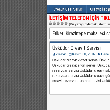
Creavit Özel Servis
Creavit İleti
İLETİŞİM TELEFON İÇİN TIKL
(Bu yazıyı oylamak istermisi
Etiket:
Kirazlıtepe mahallesi c
Üsküdar Creavit Servisi
creavit
Kasım 30, 2016
Genel
Üsküdar creavit klozet servisi Üsküda
Üsküdar creavit sifon servisi Üsküda
rezervuar servisi Üsküdar creavit sif
rezervuar servisi Üsküdar creavit gö
creavit rezervuar ustası servisi Üsk