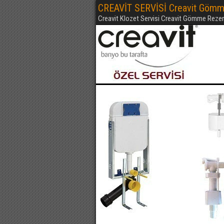
CREAVİT SERVİSİ Creavit Gömme
Creavit Klozet Servisi Creavit Gömme Rezerv