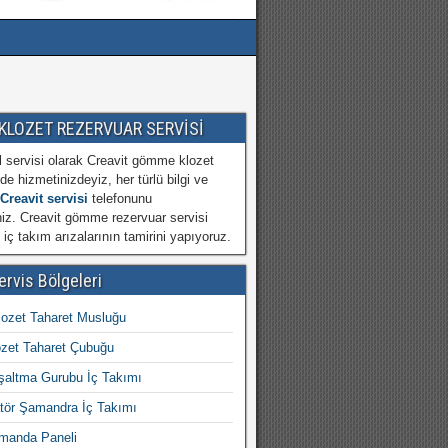
 KLOZET REZERVUAR SERVİSİ
l servisi olarak Creavit gömme klozet
nde hizmetinizdeyiz, her türlü bilgi ve
Creavit servisi
telefonunu
iniz. Creavit gömme rezervuar servisi
 iç takım arızalarının tamirini yapıyoruz.
ervis Bölgeleri
lozet Taharet Musluğu
ozet Taharet Çubuğu
şaltma Gurubu İç Takımı
atör Şamandra İç Takımı
umanda Paneli