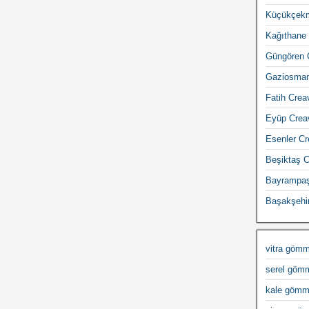
Küçükçekm
Kağıthane 
Güngören C
Gaziosmanp
Fatih Creav
Eyüp Creav
Esenler Cr
Beşiktaş C
Bayrampaşa
Başakşehir
vitra gömm
serel gömm
kale gömme